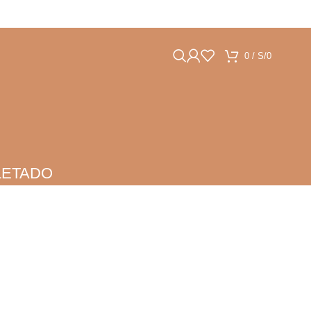
0
/
S/
0
LETADO