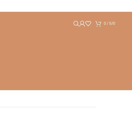
0
/
S/
0