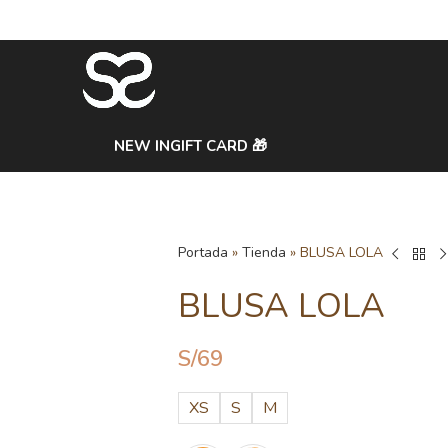
NEW IN
GIFT CARD 🎁
Portada
»
Tienda
»
BLUSA LOLA
BLUSA LOLA
S/
69
XS
S
M