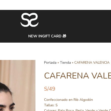
NEW IN
GIFT CARD 🎁
Portada
»
Tienda
»
CAFARENA VALENCIA
CAFARENA VAL
S/
49
Confeccionado en Rib Algodón
Tallas: S
Colores: Palo Rosa, Perla, Verde y Verde O