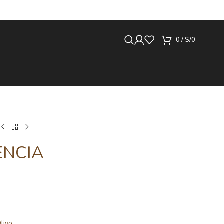
0
/
S/
0
ENCIA
livo