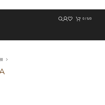
0
/
S/
0
NA