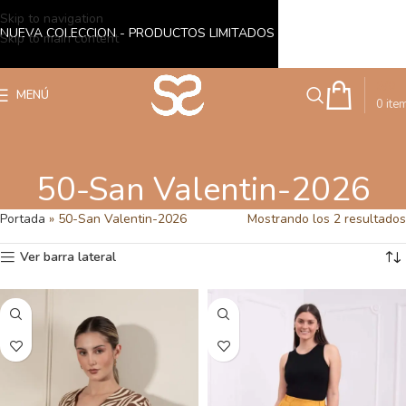
Skip to navigation
NUEVA COLECCION - PRODUCTOS LIMITADOS
Skip to main content
S/
0
MENÚ
0
ite
50-San Valentin-2026
Portada
»
50-San Valentin-2026
Mostrando los 2 resultados
Ver barra lateral