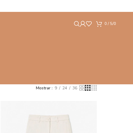
0
/
S/
0
Mostrar
9
24
36