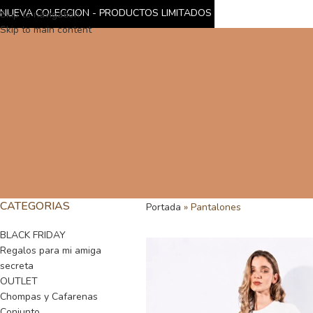
NUEVA COLECCION - PRODUCTOS LIMITADOS
Skip to navigation
Skip to main content
CATEGORIAS
Portada
»
Pantalones
BLACK FRIDAY
Regalos para mi amiga
secreta
OUTLET
Chompas y Cafarenas
Conjunto