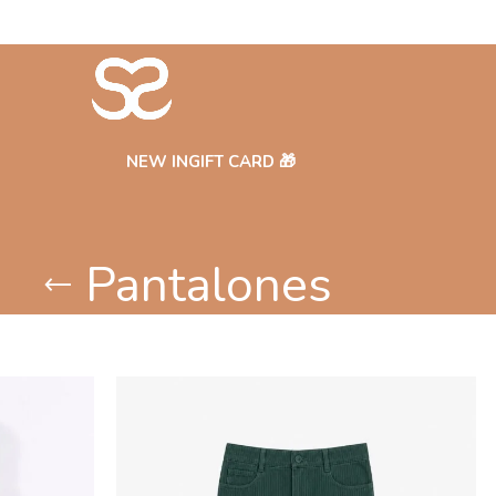
NEW IN
GIFT CARD 🎁
Pantalones