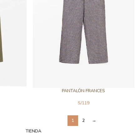
PANTALÓN FRANCES
S/
119
1
2
→
TIENDA