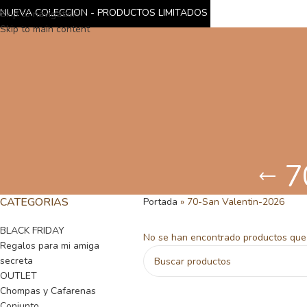
NUEVA COLECCION - PRODUCTOS LIMITADOS
Skip to navigation
Skip to main content
7
CATEGORIAS
Portada
»
70-San Valentin-2026
BLACK FRIDAY
No se han encontrado productos que 
Regalos para mi amiga
secreta
OUTLET
Chompas y Cafarenas
Conjunto