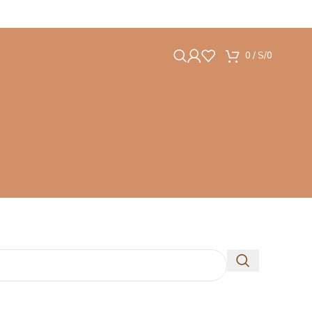
0
/
S/
0