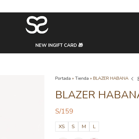
NEW IN
GIFT CARD 🎁
Portada
»
Tienda
»
BLAZER HABANA
BLAZER HABAN
S/
159
XS
S
M
L