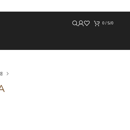
0
/
S/
0
A