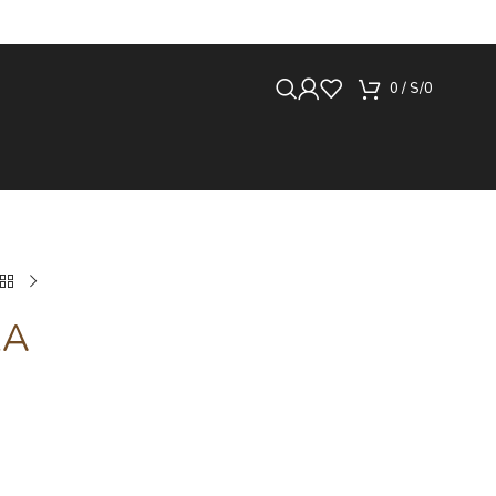
0
/
S/
0
RA