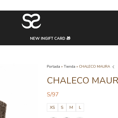
NEW IN
GIFT CARD 🎁
Portada
»
Tienda
»
CHALECO MAURA
CHALECO MAU
S/
97
XS
S
M
L