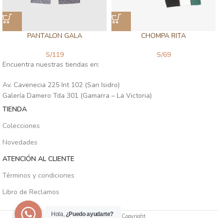
PANTALON GALA
CHOMPA RITA
S/
119
S/
69
Encuentra nuestras tiendas en:
Av. Cavenecia 225 Int 102 (San Isidro)
Galería Damero Tda 301 (Gamarra – La Victoria)
TIENDA
Colecciones
Novedades
ATENCIÓN AL CLIENTE
Términos y condiciones
Libro de Reclamos
Hola,
¿Puedo ayudarte?
SIENA PERÚ
2025
Copyright