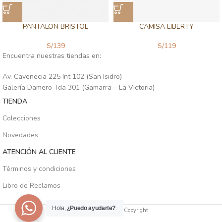
PANTALON BRISTOL
CAMISA LIBERTY
S/
139
S/
119
Encuentra nuestras tiendas en:
Av. Cavenecia 225 Int 102 (San Isidro)
Galería Damero Tda 301 (Gamarra – La Victoria)
TIENDA
Colecciones
Novedades
ATENCIÓN AL CLIENTE
Términos y condiciones
Libro de Reclamos
Hola,
¿Puedo ayudarte?
SIENA PERÚ
2025
Copyright