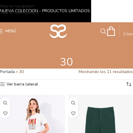
Skip to navigation
NUEVA COLECCION - PRODUCTOS LIMITADOS
Skip to main content
S/
0
MENÚ
0
ite
30
Portada
»
30
Mostrando los 11 resultados
Ver barra lateral