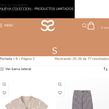
Skip to navigation
NUEVA COLECCION - PRODUCTOS LIMITADOS
Skip to main content
S/
0
MENÚ
0
ite
S
Portada
»
S
»
Página 3
Mostrando 25–36 de 77 resultados
Ver barra lateral